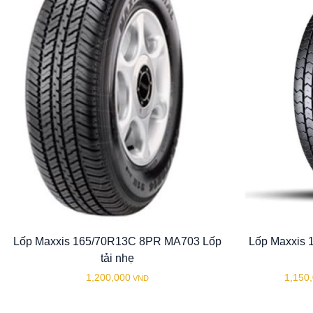
Lốp Maxxis 165/70R13C 8PR MA703 Lốp
Lốp Maxxis
tải nhẹ
1,200,000
1,150
VND