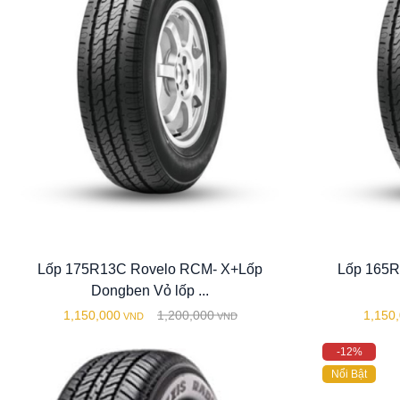
Lốp 175R13C Rovelo RCM- X+Lốp
Lốp 165R
Dongben Vỏ lốp ...
1,150,000
1,200,000
1,150
VND
VND
-12%
Nổi Bật