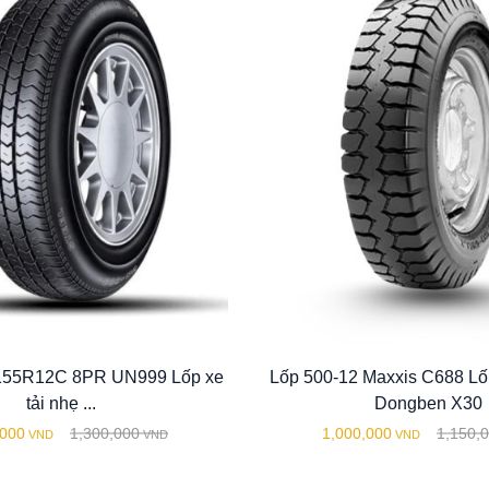
 155R12C 8PR UN999 Lốp xe
Lốp 500-12 Maxxis C688 L
tải nhẹ ...
Dongben X30
,000
1,300,000
1,000,000
1,150,
VND
VND
VND