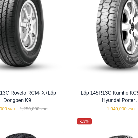
13C Rovelo RCM- X+Lốp
Lốp 145R13C Kumho KC5
Dongben K9
Hyundai Porter ..
,000
1,250,000
1,040,000
VND
VND
VND
-13%