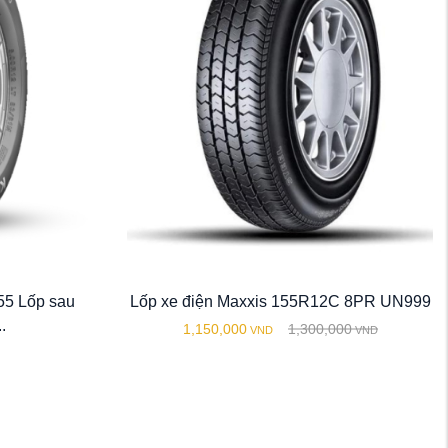
5 Lốp sau
Lốp xe điện Maxxis 155R12C 8PR UN999
.
1,150,000
1,300,000
VND
VND