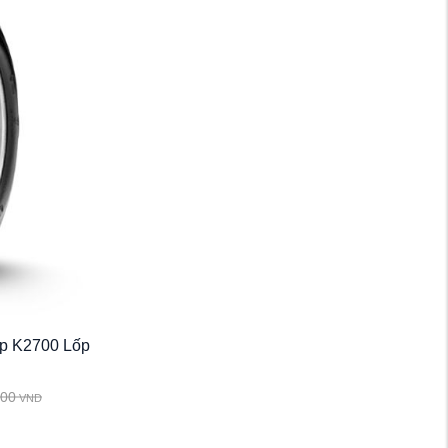
ốp K2700 Lốp
000
VND