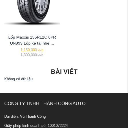
Lốp Maxxis 155R12C 8PR
UN999 Lốp xe tải nhẹ ...
1,150,000
VND
1,300,000
VND
BÀI VIẾT
Không có dữ liệu
CÔNG TY TNHH THÀNH CÔNG AUTO
Đại diện: Vũ Thành Công
Giấy phép kinh doanh số: 1001072224