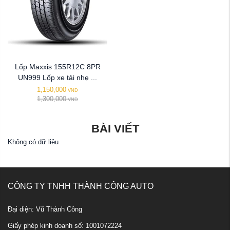
Lốp Maxxis 155R12C 8PR
UN999 Lốp xe tải nhẹ ...
1,150,000
VND
1,300,000
VND
BÀI VIẾT
Không có dữ liệu
CÔNG TY TNHH THÀNH CÔNG AUTO
Đại diện: Vũ Thành Công
Giấy phép kinh doanh số: 1001072224