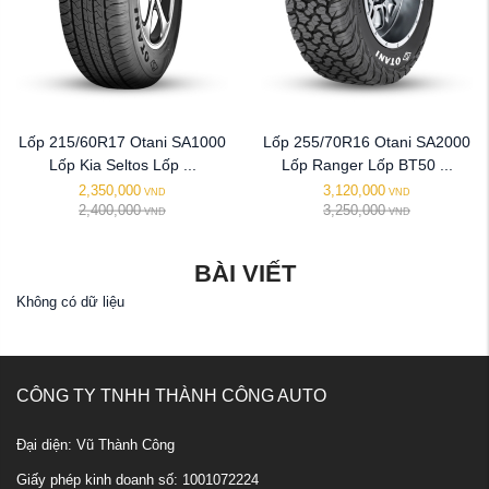
Lốp 215/60R17 Otani SA1000
Lốp 255/70R16 Otani SA2000
Lốp Kia Seltos Lốp ...
Lốp Ranger Lốp BT50 ...
2,350,000
3,120,000
VND
VND
2,400,000
3,250,000
VND
VND
BÀI VIẾT
Không có dữ liệu
CÔNG TY TNHH THÀNH CÔNG AUTO
Đại diện: Vũ Thành Công
Giấy phép kinh doanh số: 1001072224