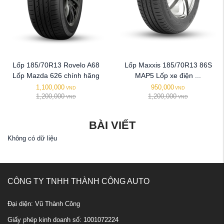
Lốp 185/70R13 Rovelo A68
Lốp Maxxis 185/70R13 86S
Lốp Mazda 626 chính hãng
MAP5 Lốp xe điện ...
1,100,000
950,000
VND
VND
1,200,000
1,200,000
VND
VND
BÀI VIẾT
Không có dữ liệu
CÔNG TY TNHH THÀNH CÔNG AUTO
Đại diện: Vũ Thành Công
Giấy phép kinh doanh số: 1001072224