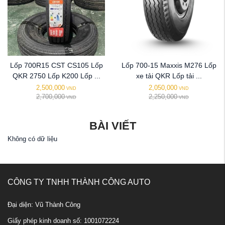
Lốp 700R15 CST CS105 Lốp
Lốp 700-15 Maxxis M276 Lốp
QKR 2750 Lốp K200 Lốp ...
xe tải QKR Lốp tải ...
2,500,000
2,050,000
VND
VND
2,700,000
2,250,000
VND
VND
BÀI VIẾT
Không có dữ liệu
CÔNG TY TNHH THÀNH CÔNG AUTO
Đại diện: Vũ Thành Công
Giấy phép kinh doanh số: 1001072224