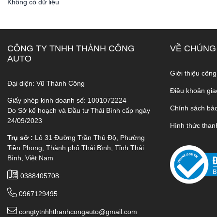
Không có dữ liệu
CÔNG TY TNHH THÀNH CÔNG
VỀ CHÚNG
AUTO
Giới thiệu công
Đại diện: Vũ Thành Công
Điều khoản gia
Giấy phép kinh doanh số: 1001072224
Chính sách bả
Do Sở kế hoạch và Đầu tư Thái Bình cấp ngày
24/09/2023
Hình thức than
Trụ sở :
Lô 31 Đường Trần Thủ Độ, Phường
Tiền Phong, Thành phố Thái Bình, Tỉnh Thái
Bình, Việt Nam
0388405708
0967129495
congtytnhhthanhcongauto@gmail.com