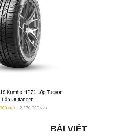
R18 Kumho HP71 Lốp Tucson
Lốp Outlander
,000
2,370,000
VND
VND
BÀI VIẾT