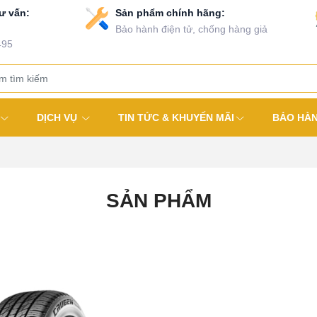
ư vấn:
Sản phẩm chính hãng:
Bảo hành điện tử, chống hàng giả
495
DỊCH VỤ
TIN TỨC & KHUYẾN MÃI
BẢO HÀ
SẢN PHẨM