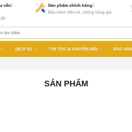
ư vấn:
Sản phẩm chính hãng:
Bảo hành điện tử, chống hàng giả
495
DỊCH VỤ
TIN TỨC & KHUYẾN MÃI
BẢO HÀ
SẢN PHẨM