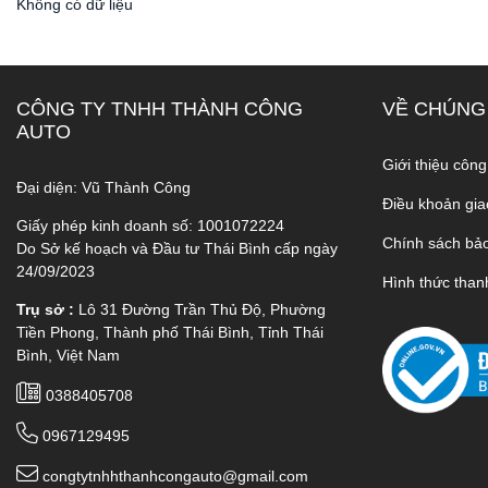
Không có dữ liệu
CÔNG TY TNHH THÀNH CÔNG
VỀ CHÚNG
AUTO
Giới thiệu công
Đại diện: Vũ Thành Công
Điều khoản gia
Giấy phép kinh doanh số: 1001072224
Chính sách bả
Do Sở kế hoạch và Đầu tư Thái Bình cấp ngày
24/09/2023
Hình thức than
Trụ sở :
Lô 31 Đường Trần Thủ Độ, Phường
Tiền Phong, Thành phố Thái Bình, Tỉnh Thái
Bình, Việt Nam
0388405708
0967129495
congtytnhhthanhcongauto@gmail.com