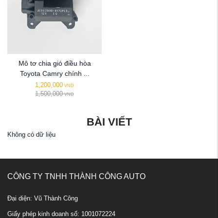
Mô tơ chia gió điều hòa
Toyota Camry chính ...
1,200,000
VND
1,500,000
VND
BÀI VIẾT
Không có dữ liệu
CÔNG TY TNHH THÀNH CÔNG AUTO
Đại diện: Vũ Thành Công
Giấy phép kinh doanh số: 1001072224