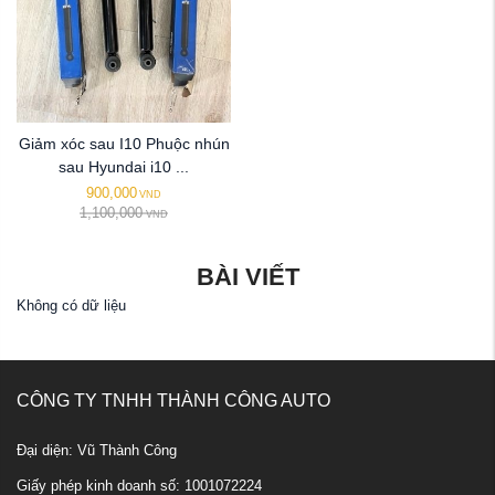
Giảm xóc sau I10 Phuộc nhún
sau Hyundai i10 ...
900,000
VND
1,100,000
VND
BÀI VIẾT
Không có dữ liệu
CÔNG TY TNHH THÀNH CÔNG AUTO
Đại diện: Vũ Thành Công
Giấy phép kinh doanh số: 1001072224