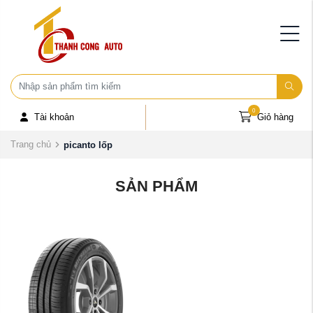
0
Tài khoản
Giỏ hàng
Trang chủ
picanto lốp
SẢN PHẨM