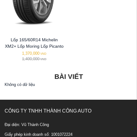
Lốp 165/60R14 Michelin
XM2+ Lốp Moring Lốp Picanto
1,370,000
VND
1,400,000
VND
BÀI VIẾT
Không có dữ liệu
CÔNG TY TNHH THÀNH CÔNG AUTO
Đại diện: Vũ Thành Công
Giấy phép kinh doanh số: 1001072224