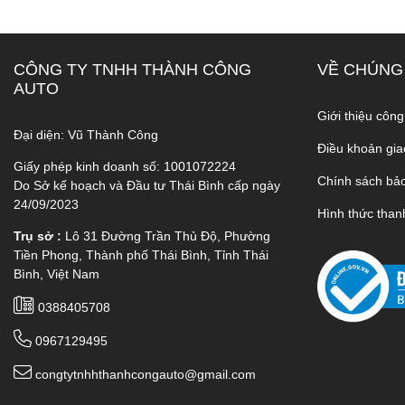
CÔNG TY TNHH THÀNH CÔNG
VỀ CHÚNG
AUTO
Giới thiệu công
Đại diện: Vũ Thành Công
Điều khoản gia
Giấy phép kinh doanh số: 1001072224
Chính sách bả
Do Sở kế hoạch và Đầu tư Thái Bình cấp ngày
24/09/2023
Hình thức than
Trụ sở :
Lô 31 Đường Trần Thủ Độ, Phường
Tiền Phong, Thành phố Thái Bình, Tỉnh Thái
Bình, Việt Nam
0388405708
0967129495
congtytnhhthanhcongauto@gmail.com