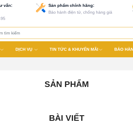
ư vấn:
Sản phẩm chính hãng:
Bảo hành điện tử, chống hàng giả
495
DỊCH VỤ
TIN TỨC & KHUYẾN MÃI
BẢO HÀ
SẢN PHẨM
BÀI VIẾT