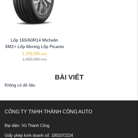
Lốp 165/60R14 Michelin
XM2+ Lốp Moring Lốp Picanto
1,370,000
VND
1,400,000
VND
BÀI VIẾT
Không có dữ liệu
CÔNG TY TNHH THÀNH CÔNG AUTO
Đại diện: Vũ Thành Công
Giấy phép kinh doanh số: 1001072224