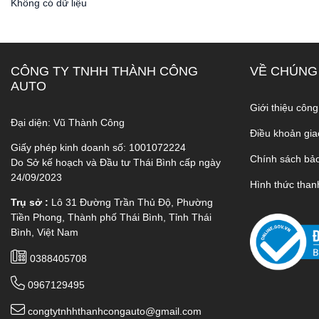
Không có dữ liệu
CÔNG TY TNHH THÀNH CÔNG
VỀ CHÚNG
AUTO
Giới thiệu công
Đại diện: Vũ Thành Công
Điều khoản gia
Giấy phép kinh doanh số: 1001072224
Chính sách bả
Do Sở kế hoạch và Đầu tư Thái Bình cấp ngày
24/09/2023
Hình thức than
Trụ sở :
Lô 31 Đường Trần Thủ Độ, Phường
Tiền Phong, Thành phố Thái Bình, Tỉnh Thái
Bình, Việt Nam
0388405708
0967129495
congtytnhhthanhcongauto@gmail.com