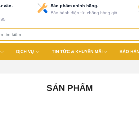
ư vấn:
Sản phẩm chính hãng:
Bảo hành điện tử, chống hàng giả
495
DỊCH VỤ
TIN TỨC & KHUYẾN MÃI
BẢO HÀ
SẢN PHẨM