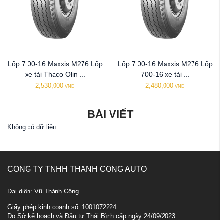
Lốp 7.00-16 Maxxis M276 Lốp
Lốp 7.00-16 Maxxis M276 Lốp
xe tải Thaco Olin ...
700-16 xe tải ...
2,530,000
2,480,000
VND
VND
BÀI VIẾT
Không có dữ liệu
CÔNG TY TNHH THÀNH CÔNG AUTO
Đại diện: Vũ Thành Công
Giấy phép kinh doanh số: 1001072224
Do Sở kế hoạch và Đầu tư Thái Bình cấp ngày 24/09/2023