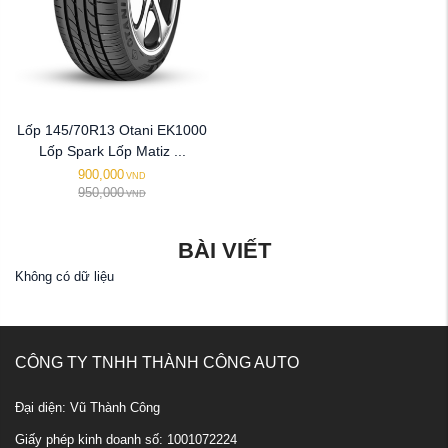
Lốp 145/70R13 Otani EK1000
Lốp Spark Lốp Matiz ...
900,000
VND
950,000
VND
BÀI VIẾT
Không có dữ liệu
CÔNG TY TNHH THÀNH CÔNG AUTO
Đại diện: Vũ Thành Công
Giấy phép kinh doanh số: 1001072224