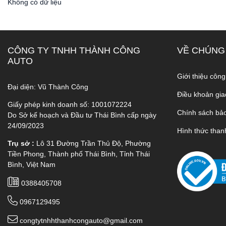
Không có dữ liệu
CÔNG TY TNHH THÀNH CÔNG
VỀ CHÚNG
AUTO
Giới thiệu công
Đại diện: Vũ Thành Công
Điều khoản gia
Giấy phép kinh doanh số: 1001072224
Chính sách bả
Do Sở kế hoạch và Đầu tư Thái Bình cấp ngày
24/09/2023
Hình thức than
Trụ sở :
Lô 31 Đường Trần Thủ Độ, Phường
Tiền Phong, Thành phố Thái Bình, Tỉnh Thái
Bình, Việt Nam
0388405708
0967129495
congtytnhhthanhcongauto@gmail.com