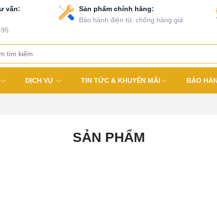
ư vấn:
Sản phẩm chính hãng:
Bảo hành điện tử, chống hàng giả
495
DỊCH VỤ
TIN TỨC & KHUYẾN MÃI
BẢO HÀ
SẢN PHẨM