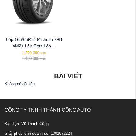
Lốp 165/65R14 Michelin 79H
XM2+ Lốp Getz Lốp ...
1,370,000
VND
1,400,000
VND
BÀI VIẾT
Không có dữ liệu
CÔNG TY TNHH THÀNH CÔNG AUTO
Đại diện: Vũ Thành Công
Giấy phép kinh doanh số: 1001072224