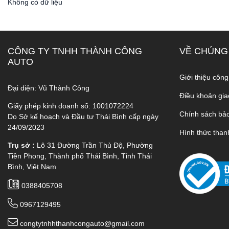
Không có dữ liệu
CÔNG TY TNHH THÀNH CÔNG
VỀ CHÚNG
AUTO
Giới thiệu công
Đại diện: Vũ Thành Công
Điều khoản gia
Giấy phép kinh doanh số: 1001072224
Chính sách bả
Do Sở kế hoạch và Đầu tư Thái Bình cấp ngày
24/09/2023
Hình thức than
Trụ sở :
Lô 31 Đường Trần Thủ Độ, Phường
Tiền Phong, Thành phố Thái Bình, Tỉnh Thái
Bình, Việt Nam
0388405708
0967129495
congtytnhhthanhcongauto@gmail.com