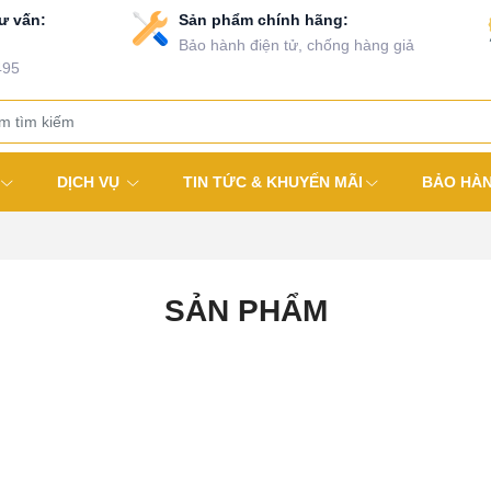
ư vấn:
Sản phẩm chính hãng:
Bảo hành điện tử, chống hàng giả
495
DỊCH VỤ
TIN TỨC & KHUYẾN MÃI
BẢO HÀ
SẢN PHẨM