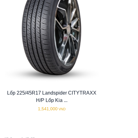
Lốp 225/45R17 Landspider CITYTRAXX
H/P Lốp Kia ...
1,541,000
VND