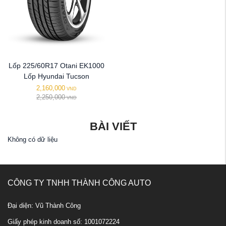
Lốp 225/60R17 Otani EK1000
Lốp Hyundai Tucson
2,160,000
VND
2,250,000
VND
BÀI VIẾT
Không có dữ liệu
CÔNG TY TNHH THÀNH CÔNG AUTO
Đại diện: Vũ Thành Công
Giấy phép kinh doanh số: 1001072224