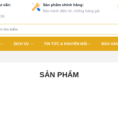
ư vấn:
Sản phẩm chính hãng:
Bảo hành điện tử, chống hàng giả
495
DỊCH VỤ
TIN TỨC & KHUYẾN MÃI
BẢO HÀ
SẢN PHẨM