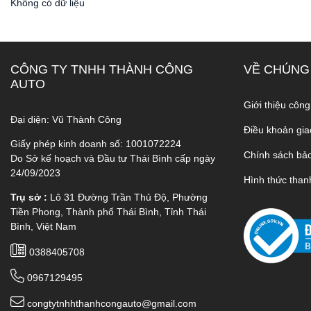
Không có dữ liệu
CÔNG TY TNHH THÀNH CÔNG
VỀ CHÚNG
AUTO
Giới thiệu công
Đại diện: Vũ Thành Công
Điều khoản gia
Giấy phép kinh doanh số: 1001072224
Chính sách bả
Do Sở kế hoạch và Đầu tư Thái Bình cấp ngày
24/09/2023
Hình thức than
Trụ sở :
Lô 31 Đường Trần Thủ Độ, Phường
Tiền Phong, Thành phố Thái Bình, Tỉnh Thái
Bình, Việt Nam
0388405708
0967129495
congtytnhhthanhcongauto@gmail.com