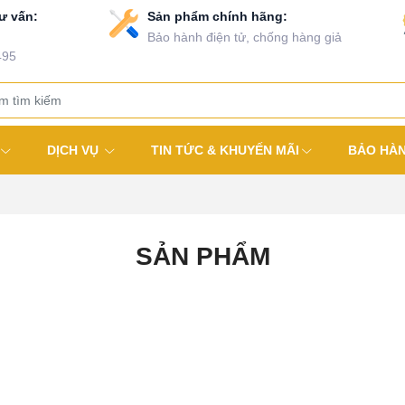
ư vấn:
Sản phẩm chính hãng:
Bảo hành điện tử, chống hàng giả
495
DỊCH VỤ
TIN TỨC & KHUYẾN MÃI
BẢO HÀ
SẢN PHẨM