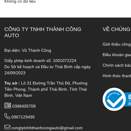
Không có dữ liệu
CÔNG TY TNHH THÀNH CÔNG
VỀ CHÚNG
AUTO
Giới thiệu công
Đại diện: Vũ Thành Công
Điều khoản gia
Giấy phép kinh doanh số: 1001072224
Chính sách bả
Do Sở kế hoạch và Đầu tư Thái Bình cấp ngày
24/09/2023
Hình thức than
Trụ sở :
Lô 31 Đường Trần Thủ Độ, Phường
Tiền Phong, Thành phố Thái Bình, Tỉnh Thái
Bình, Việt Nam
0388405708
0967129495
congtytnhhthanhcongauto@gmail.com