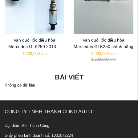
Van đuôi lốc điều hòa
Van đuôi lốc điều hòa
Mercedes GLK250 2013 ...
Mercedes GLK250 chính hãng
1,200,000
1,000,000
VND
VND
1,500,000
VND
BÀI VIẾT
Không có dữ liệu
CÔNG TY TNHH THÀNH CÔNG AUTO
Đại diện: Vũ Thành Công
Giấy phép kinh doanh số: 1001072224