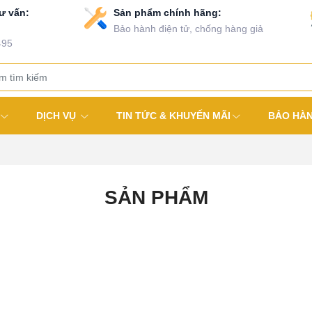
ư vấn:
Sản phẩm chính hãng:
Bảo hành điện tử, chống hàng giả
495
DỊCH VỤ
TIN TỨC & KHUYẾN MÃI
BẢO HÀ
SẢN PHẨM