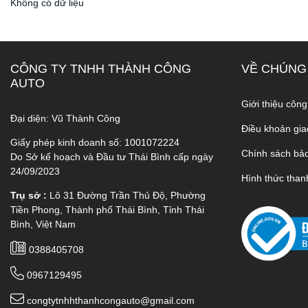
Không có dữ liệu
CÔNG TY TNHH THÀNH CÔNG
VỀ CHÚNG
AUTO
Giới thiệu công
Đại diện: Vũ Thành Công
Điều khoản gia
Giấy phép kinh doanh số: 1001072224
Chính sách bả
Do Sở kế hoạch và Đầu tư Thái Bình cấp ngày
24/09/2023
Hình thức than
Trụ sở :
Lô 31 Đường Trần Thủ Độ, Phường
Tiền Phong, Thành phố Thái Bình, Tỉnh Thái
Bình, Việt Nam
0388405708
0967129495
congtytnhhthanhcongauto@gmail.com