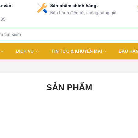
ư vấn:
Sản phẩm chính hãng:
Bảo hành điện tử, chống hàng giả
495
DỊCH VỤ
TIN TỨC & KHUYẾN MÃI
BẢO HÀ
SẢN PHẨM