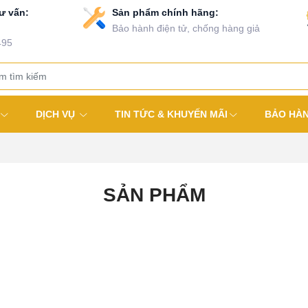
ư vấn:
Sản phẩm chính hãng:
Bảo hành điện tử, chống hàng giả
495
DỊCH VỤ
TIN TỨC & KHUYẾN MÃI
BẢO HÀ
SẢN PHẨM