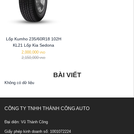
Lốp Kumho 235/60R18 102H
KL21 Lốp Kia Sedona
2,000,000
VND
2,150,000
VND
BÀI VIẾT
Không có dữ liệu
CÔNG TY TNHH THÀNH CÔNG AUTO
Đại diện: Vũ Thành Công
Giấy phép kinh doanh số: 1001072224