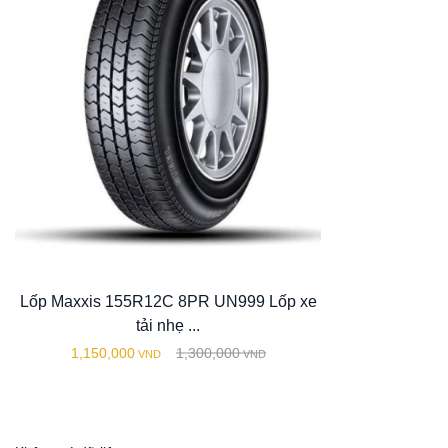
Lốp Maxxis 155R12C 8PR UN999 Lốp xe
tải nhẹ ...
1,150,000
1,300,000
VND
VND