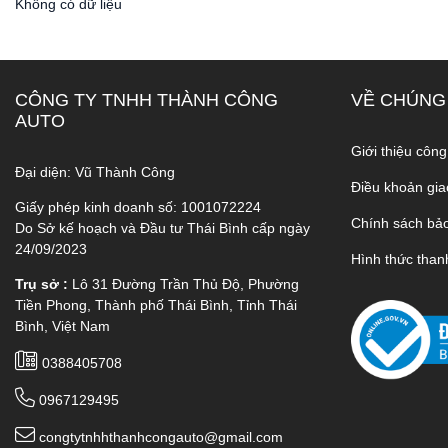
Không có dữ liệu
CÔNG TY TNHH THÀNH CÔNG
VỀ CHÚNG
AUTO
Giới thiệu công
Đại diện: Vũ Thành Công
Điều khoản gia
Giấy phép kinh doanh số: 1001072224
Chính sách bả
Do Sở kế hoạch và Đầu tư Thái Bình cấp ngày
24/09/2023
Hình thức than
Trụ sở :
Lô 31 Đường Trần Thủ Độ, Phường
Tiền Phong, Thành phố Thái Bình, Tỉnh Thái
Bình, Việt Nam
0388405708
0967129495
congtytnhhthanhcongauto@gmail.com