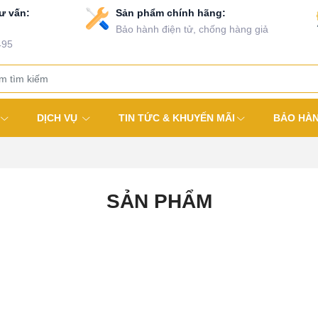
ư vấn:
Sản phẩm chính hãng:
Bảo hành điện tử, chống hàng giả
495
DỊCH VỤ
TIN TỨC & KHUYẾN MÃI
BẢO HÀ
SẢN PHẨM