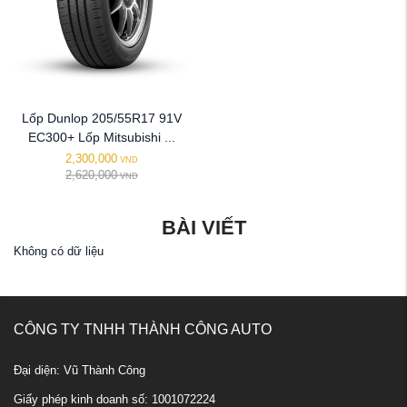
Lốp Dunlop 205/55R17 91V
EC300+ Lốp Mitsubishi ...
2,300,000
VND
2,620,000
VND
BÀI VIẾT
Không có dữ liệu
CÔNG TY TNHH THÀNH CÔNG AUTO
Đại diện: Vũ Thành Công
Giấy phép kinh doanh số: 1001072224