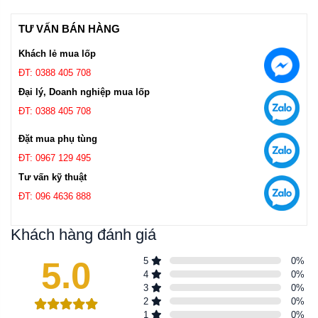
TƯ VẤN BÁN HÀNG
Khách lẻ mua lốp
ĐT: 0388 405 708
Đại lý, Doanh nghiệp mua lốp
ĐT: 0388 405 708
Đặt mua phụ tùng
ĐT: 0967 129 495
Tư vấn kỹ thuật
ĐT: 096 4636 888
Khách hàng đánh giá
5.0
5
0
%
4
0
%
3
0
%
2
0
%
1
0
%