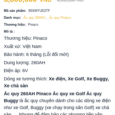
4,000,000
VND
Mã sản phẩm:
B91MYUD2TF
Danh mục:
Ắc quy 260AH
,
Ắc quy Pinaco
Thương hiệu:
Pinaco
Mô tả :
Thương hiệu: Pinaco
Xuất xứ: Việt Nam
Bảo hành: 6 tháng (Lỗi đổi mới)
Dung lượng: 260AH
Điện áp: 6V
Dòng xe tương thích:
Xe điện, Xe Golf, Xe Buggy,
Xe chà sàn
Ắc quy 260AH Pinaco Ắc quy xe Golf Ắc quy
Buggy
là ắc quy chuyên dành cho các dòng xe điện
như xe Golf, Buggy (xe chạy trong sân Golf) xe chà
sàn,.... Nhưng để đảm bảo các phương tiện vận