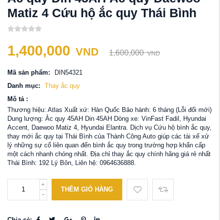
Matiz 4 Cứu hộ ắc quy Thái Bình
1,400,000
VND
1,600,000
VND
Mã sản phẩm:
DIN54321
Danh mục:
Thay ắc quy
Mô tả :
Thương hiệu: Atlas Xuất xứ: Hàn Quốc Bảo hành: 6 tháng (Lỗi đổi mới)
Dung lượng: Ắc quy 45AH Din 45AH Dòng xe: VinFast Fadil, Hyundai
Accent, Daewoo Matiz 4, Hyundai Elantra. Dịch vụ Cứu hộ bình ắc quy,
thay mới ắc quy tại Thái Bình của Thành Công Auto giúp các tài xế xử
lý những sự cố liên quan đến bình ắc quy trong trường hợp khẩn cấp
một cách nhanh chóng nhất. Địa chỉ thay ắc quy chính hãng giá rẻ nhất
Thái Bình: 192 Lý Bôn, Liên hệ: 0964636888.
THÊM GIỎ HÀNG