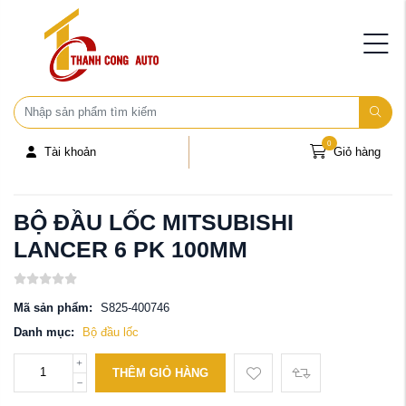
0
Tài khoản
Giỏ hàng
BỘ ĐẦU LỐC MITSUBISHI
LANCER 6 PK 100MM
Mã sản phẩm:
S825-400746
Danh mục:
Bộ đầu lốc
THÊM GIỎ HÀNG