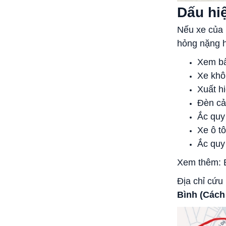
Dấu hi
Nếu xe của 
hỏng nặng h
Xem bấ
Xe khô
Xuất h
Đèn cả
Ắc quy
Xe ô t
Ắc quy
Xem thêm: B
Địa chỉ cứu
Bình (Cách