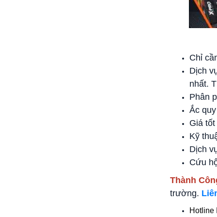
Chỉ cầ
Dịch v
nhất. 
Phân ph
Ắc quy
Giá tốt
Kỹ thu
Dịch v
Cứu hộ
Thành Côn
trường.
Liê
Hotline