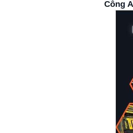
Công A