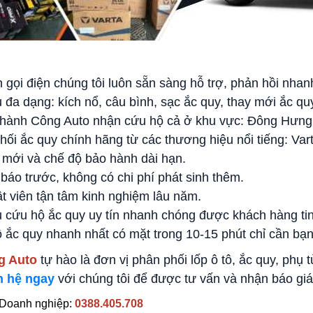
n gọi điện chúng tôi luôn sẵn sàng hỗ trợ, phản hồi nha
ụ đa dạng: kích nổ, câu bình, sạc ắc quy, thay mới ắc q
Thành Công Auto nhận cứu hộ cả ở khu vực: Đông Hưng, 
ối ắc quy chính hãng từ các thương hiệu nổi tiếng: Vart
 mới và chế độ bảo hành dài hạn.
 báo trước, không có chi phí phát sinh thêm.
ật viên tận tâm kinh nghiệm lâu năm.
ụ cứu hộ ắc quy uy tín nhanh chóng được khách hàng ti
 ắc quy nhanh nhất có mặt trong 10-15 phút chỉ cần bạ
g Auto
tự hào là đơn vị phân phối lốp ô tô, ắc quy, phụ t
n hệ ngay
với chúng tôi để được tư vấn và nhận báo giá
 Doanh nghiệp:
0388.405.708