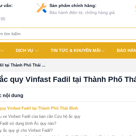
ư vấn:
Sản phẩm chính hãng:
Bảo hành điện tử, chống hàng giả
495
DỊCH VỤ
TIN TỨC & KHUYẾN MÃI
BẢO HÀ
il tại Thành Phố Thái ...
ắc quy Vinfast Fadil tại Thành Phố Th
c nội dung
uy Vinfast Fadil tại Thành Phố Thái Bình
u xe Vinfast Fadil của bạn cần Cứu hộ ắc quy
 Fadil sử dụng bình Ắc quy nào?
y ắc quy gì cho Vinfast Fadil?