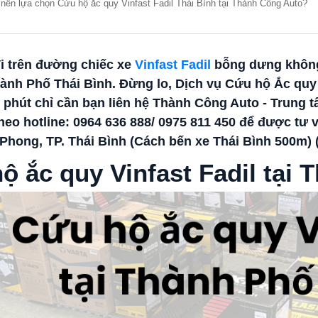
 nên lựa chọn Cứu hộ ắc quy Vinfast Fadil Thái Bình tại Thành Công Auto?
i trên đường chiếc xe
Vinfast Fadil
bỗng dưng không 
ành Phố Thái Bình. Đừng lo, Dịch vụ Cứu hộ Ắc quy V
 phút chỉ cần bạn liên hệ
Thành Công Auto
- Trung t
heo hotline:
0964 636 888/ 0975 811 450
để được tư v
 Phong, TP. Thái Bình
(Cách bến xe Thái Bình 500m)
ộ ắc quy Vinfast Fadil tại 