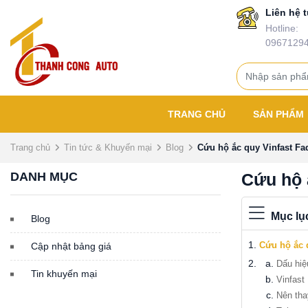
Liên hệ t
Hotline:
0967129
TRANG CHỦ
SẢN PHẨM
Trang chủ
Tin tức & Khuyến mại
Blog
Cứu hộ ắc quy Vinfast Fad
DANH MỤC
Cứu hộ 
Mục lụ
Blog
Cứu hộ ắc q
Cập nhật bảng giá
Dấu hiệ
Tin khuyến mại
Vinfast
Nên tha