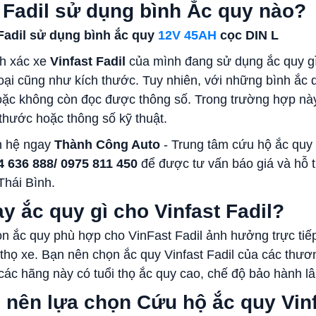
t Fadil sử dụng bình Ắc quy nào?
 Fadil sử dụng bình ắc quy
12V 45AH
cọc DIN L
nh xác xe
Vinfast Fadil
của mình đang sử dụng ắc quy gì
loại cũng như kích thước. Tuy nhiên, với những bình ắc
oặc không còn đọc được thông số. Trong trường hợp này,
 thước hoặc thông số kỹ thuật.
n hệ ngay
Thành Công Auto
- Trung tâm cứu hộ ắc quy T
4 636 888/ 0975 811 450
để được tư vấn báo giá và hỗ t
Thái Bình.
y ắc quy gì cho Vinfast Fadil?
ọn ắc quy phù hợp cho VinFast Fadil ảnh hưởng trực tiế
i thọ xe. Bạn nên
chọn ắc quy Vinfast Fadil của các thươn
các hãng này có tuổi thọ ắc quy cao, chế độ bảo hành lâu
 nên lựa chọn Cứu hộ ắc quy Vinf