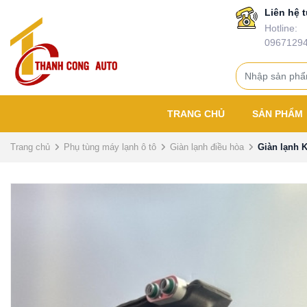
Liên hệ t
Hotline:
0967129
TRANG CHỦ
SẢN PHẨM
Trang chủ
Phụ tùng máy lạnh ô tô
Giàn lạnh điều hòa
Giàn lạnh 