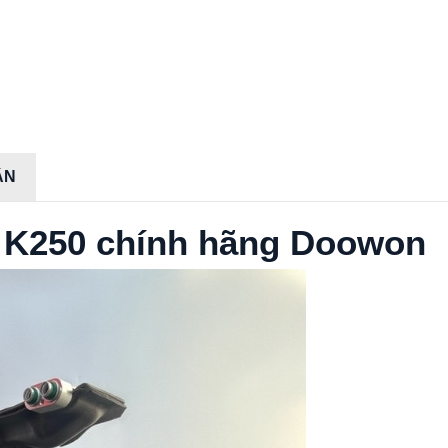
ẬN
h K250 chính hãng Doowon