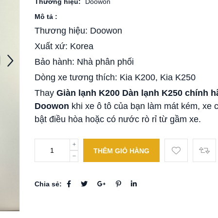
Thương hiệu:
Doowon
Mô tả :
Thương hiệu: Doowon
Xuất xứ: Korea
Bảo hành: Nhà phân phối
Dòng xe tương thích: Kia K200, Kia K250
Thay
Giàn lạnh K200 Dàn lạnh K250 chính 
Doowon
khi xe ô tô của bạn làm mát kém, xe c
bật điều hòa hoặc có nước rò rỉ từ gầm xe.
THÊM GIỎ HÀNG
Chia sẻ: