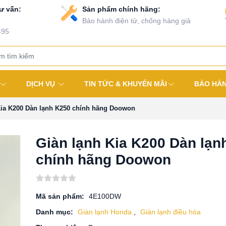
ư vấn:
Sản phẩm chính hãng:
Bảo hành điện tử, chống hàng giả
495
DỊCH VỤ
TIN TỨC & KHUYẾN MÃI
BẢO HÀ
Kia K200 Dàn lạnh K250 chính hãng Doowon
Giàn lạnh Kia K200 Dàn lạn
chính hãng Doowon
Mã sản phẩm:
4E100DW
Danh mục:
Giàn lạnh Honda
,
Giàn lạnh điều hòa