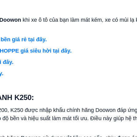
g Doowon
khi xe ô tô của bạn làm mát kém, xe có mùi lạ 
ền giá rẻ tại đây.
PPE giá siêu hời tại đây.
 đây.
y.
ẠNH K250:
K200, K250 được nhập khẩu chính hãng Doowon đáp ứng 
độ bền và hiệu suất làm mát tối ưu. Điều này giúp hệ t