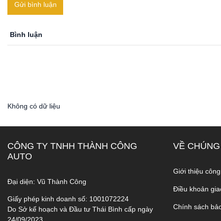
Gửi bình luận
Bình luận
Không có dữ liệu
CÔNG TY TNHH THÀNH CÔNG
VỀ CHÚNG
AUTO
Giới thiệu công
Đại diện: Vũ Thành Công
Điều khoản gia
Giấy phép kinh doanh số: 1001072224
Chính sách bả
Do Sở kế hoạch và Đầu tư Thái Bình cấp ngày
24/09/2023