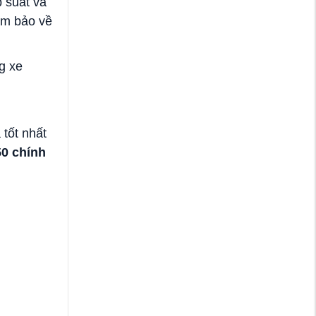
 suất và
ảm bảo về
g xe
 tốt nhất
0 chính