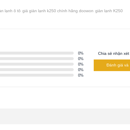
àn lạnh ô tô
giá giàn lạnh k250 chính hãng doowon
giàn lạnh K250
0
%
Chia sẻ nhận xét
0
%
0
%
Đánh giá và 
0
%
0
%