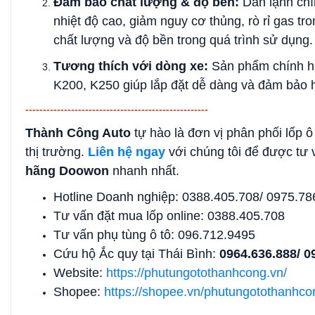
Đảm bảo chất lượng & độ bền:
Dàn lạnh chí
nhiệt độ cao, giảm nguy cơ thủng, rò rỉ gas 
chất lượng và độ bền trong quá trình sử dụng.
Tương thích với dòng xe:
Sản phẩm chính hã
K200, K250
giúp lắp đặt dễ dàng và đảm bảo h
----------------------------------------------------
Thành Công Auto
tự hào là đơn vị phân phối lốp ô 
thị trường.
Liên hệ ngay
với chúng tôi để được tư 
hãng Doowon
nhanh nhất.
Hotline Doanh nghiệp: 0388.405.708/ 0975.78
Tư vấn đặt mua lốp online: 0388.405.708
Tư vấn phụ tùng ô tô: 096.712.9495
Cứu hộ Ắc quy tại Thái Bình:
0964.636.888/ 0
Website:
https://phutungotothanhcong.vn/
Shopee:
https://shopee.vn/phutungotothanhco