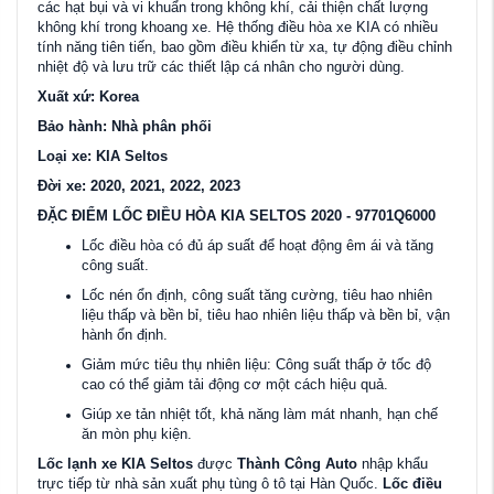
các hạt bụi và vi khuẩn trong không khí, cải thiện chất lượng
không khí trong khoang xe. Hệ thống điều hòa xe KIA có nhiều
tính năng tiên tiến, bao gồm điều khiển từ xa, tự động điều chỉnh
nhiệt độ và lưu trữ các thiết lập cá nhân cho người dùng.
Xuất xứ: Korea
Bảo hành: Nhà phân phối
Loại xe: KIA Seltos
Đời xe: 2020, 2021, 2022, 2023
ĐẶC ĐIỂM LỐC ĐIỀU HÒA KIA SELTOS 2020 - 97701Q6000
Lốc điều hòa có đủ áp suất để hoạt động êm ái và tăng
công suất.
Lốc nén ổn định, công suất tăng cường, tiêu hao nhiên
liệu thấp và bền bỉ, tiêu hao nhiên liệu thấp và bền bỉ, vận
hành ổn định.
Giảm mức tiêu thụ nhiên liệu: Công suất thấp ở tốc độ
cao có thể giảm tải động cơ một cách hiệu quả.
Giúp xe tản nhiệt tốt, khả năng làm mát nhanh, hạn chế
ăn mòn phụ kiện.
Lốc lạnh xe KIA Seltos
được
Thành Công Auto
nhập khẩu
trực tiếp từ nhà sản xuất phụ tùng ô tô tại Hàn Quốc.
Lốc điều