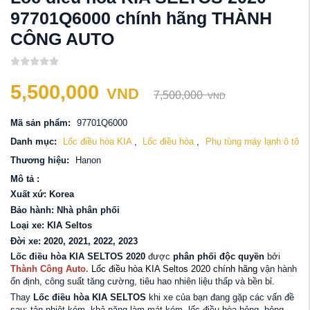
97701Q6000 chính hãng THÀNH
CÔNG AUTO
5,500,000
VND
7,500,000
VND
Mã sản phẩm:
97701Q6000
Danh mục:
Lốc điều hòa KIA
,
Lốc điều hòa
,
Phụ tùng máy lạnh ô tô
Thương hiệu:
Hanon
Mô tả :
Xuất xứ: Korea
Bảo hành: Nhà phân phối
Loại xe: KIA Seltos
Đời xe: 2020, 2021, 2022, 2023
Lốc điều hòa KIA SELTOS 2020
được
phân phối độc quyền
bởi
Thành Công Auto
.
Lốc điều hòa KIA Seltos 2020 chính hãng
vận hành
ổn định, công suất tăng cường, tiêu hao nhiên liệu thấp và bền bỉ.
Thay
Lốc điều hòa KIA SELTOS
khi xe của bạn đang gặp các vấn đề
sau: tản nhiệt kém, khả năng làm mát kém, lốc điều hòa hỏng, hỏng