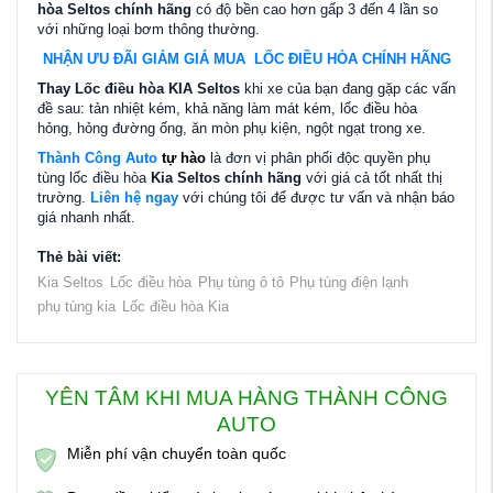
hòa Seltos chính hãng
có độ bền cao hơn gấp 3 đến 4 lần so
với những loại bơm thông thường.
NHẬN ƯU ĐÃI GIẢM GIÁ MUA LỐC ĐIỀU HÒA CHÍNH HÃNG
Thay Lốc điều hòa KIA Seltos
khi xe của bạn đang gặp các vấn
đề sau: tản nhiệt kém, khả năng làm mát kém, lốc điều hòa
hỏng, hỏng đường ống, ăn mòn phụ kiện, ngột ngạt trong xe.
Thành Công Auto
tự hào
là đơn vị phân phối độc quyền phụ
tùng lốc điều hòa
Kia Seltos chính hãng
với giá cả tốt nhất thị
trường.
Liên hệ ngay
với chúng tôi để được tư vấn và nhận báo
giá nhanh nhất.
Thẻ bài viết:
Kia Seltos
Lốc điều hòa
Phụ tùng ô tô
Phụ tùng điện lạnh
phụ tùng kia
Lốc điều hòa Kia
YÊN TÂM KHI MUA HÀNG THÀNH CÔNG
AUTO
Miễn phí vận chuyển toàn quốc