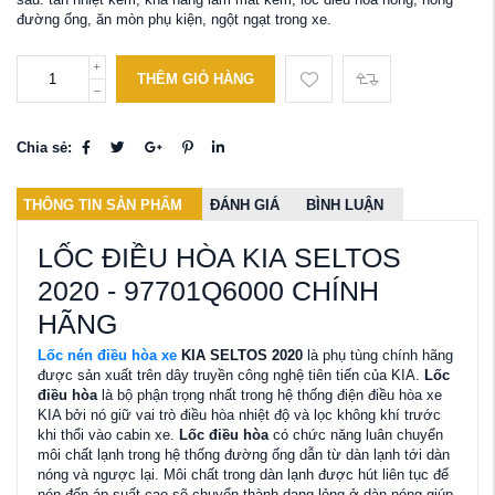
đường ống, ăn mòn phụ kiện, ngột ngạt trong xe.
THÊM GIỎ HÀNG
Chia sẻ:
THÔNG TIN SẢN PHẨM
ĐÁNH GIÁ
BÌNH LUẬN
LỐC ĐIỀU HÒA KIA SELTOS
2020 - 97701Q6000 CHÍNH
HÃNG
Lốc nén điều hòa xe
KIA SELTOS 2020
là phụ tùng chính hãng
được sản xuất trên dây truyền công nghệ tiên tiến của KIA.
Lốc
điều hòa
là bộ phận trọng nhất trong hệ thống điện điều hòa xe
KIA bởi nó giữ vai trò điều hòa nhiệt độ và lọc không khí trước
khi thổi vào cabin xe.
Lốc điều hòa
có chức năng luân chuyển
môi chất lạnh trong hệ thống đường ống dẫn từ dàn lạnh tới dàn
nóng và ngược lại. Môi chất trong dàn lạnh được hút liên tục để
nén đến áp suất cao sẽ chuyển thành dạng lỏng ở dàn nóng giúp