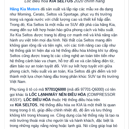
Lốc điều hòa
KIA SELTOS
2020 chính hãng
Hãng Kia Motors
đã sản xuất và lắp ráp các mẫu xe đa dạng
như Morning, Cerato, Seltos và Sportage, phục vụ thị trường
trong và ngoài nước với chất lượng cao và thiết kế hấp dẫn.
Trong đó, Kia Seltos là một mẫu xe SUV đột phá của hãng Kia,
mang đến sự kết hợp hoàn hảo giữa phong cách và hiệu suất.
Xe Kia Seltos được trang bị động cơ mạnh mẽ và khả năng vận
hành ưu việt trên mọi địa hình. Nội thất của Seltos mang đến
không gian rộng rãi và tiện nghi, với các tính năng cao cấp như
hệ thống giải trí hiện đại và hệ thống điều hòa không khí tự động.
Seltos cũng được trang bị các công nghệ an toàn tiên tiến như
hệ thống cảnh báo va chạm, hỗ trợ đỗ xe và cân bằng điện tử,
đảm bảo sự an toàn tuyệt đối. Với sự kết hợp tuyệt vời giữa
phong cách, hiệu suất và an toàn, Kia Seltos đã ghi điểm và trở
thành một lựa chọn hàng đầu trong phân khúc SUV tại thị trường
Việt Nam.
Phụ tùng ô tô có mã
97701Q6000
(mã đổi 97701-Q6000) có tên
gọi khác là
LỐC LẠNH/MÁY NÉN ĐIỀU HÒA
(COMPRESSOR
ASSY).
LỐC ĐIỀU HÒA
thuộc Hệ thống điều hòa trên
xe
KIA
SELTOS
, Hệ thống điều hòa xe KIA là một thiết bị quan
trọng trong ô tô, giúp điều chỉnh nhiệt độ, độ ẩm và lưu thông
không khí trong khoang xe. Công dụng của hệ thống này là tạo ra
môi trường thoải mái cho người lái và hành khách, đặc biệt là
trong những ngày nắng nóng hoặc lạnh giá. Nó cũng giúp loại bỏ