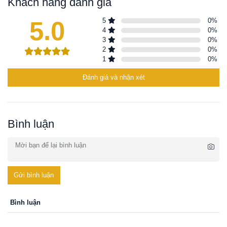
Khách hàng đánh giá
5.0
5
0
%
4
0
%
3
0
%
2
0
%
1
0
%
Đánh giá và nhận xét
Bình luận
Gửi bình luận
Bình luận