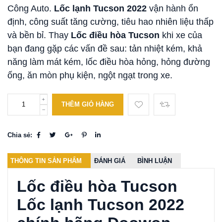
Công Auto.
Lốc lạnh Tucson 2022
vận hành ổn
định, công suất tăng cường, tiêu hao nhiên liệu thấp
và bền bỉ. Thay
Lốc điều hòa Tucson
khi xe của
bạn đang gặp các vấn đề sau: tản nhiệt kém, khả
năng làm mát kém, lốc điều hòa hỏng, hỏng đường
ống, ăn mòn phụ kiện, ngột ngạt trong xe.
THÊM GIỎ HÀNG
Chia sẻ:
THÔNG TIN SẢN PHẨM
ĐÁNH GIÁ
BÌNH LUẬN
Lốc điều hòa Tucson
Lốc lạnh Tucson 2022