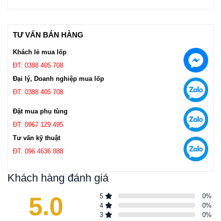
TƯ VẤN BÁN HÀNG
Khách lẻ mua lốp
ĐT: 0388 405 708
Đại lý, Doanh nghiệp mua lốp
ĐT: 0388 405 708
Đặt mua phụ tùng
ĐT: 0967 129 495
Tư vấn kỹ thuật
ĐT: 096 4636 888
Khách hàng đánh giá
5.0
5
0
%
4
0
%
3
0
%