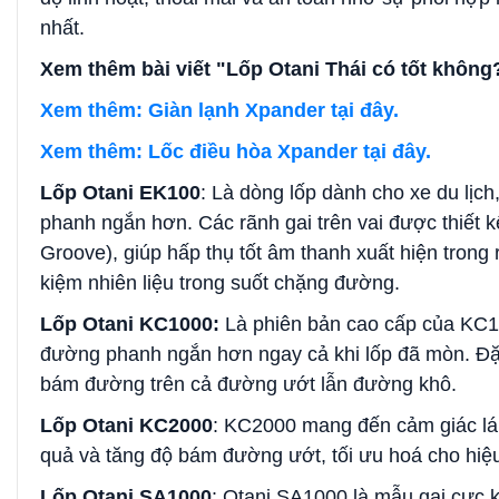
nhất.
Xem thêm bài viết "Lốp Otani Thái có tốt khôn
Xem thêm: Giàn lạnh Xpander tại đây.
Xem thêm: Lốc điều hòa Xpander tại đây.
Lốp Otani EK100
: Là dòng lốp dành cho xe du lị
phanh ngắn hơn. Các rãnh gai trên vai được thiết k
Groove), giúp hấp thụ tốt âm thanh xuất hiện trong r
kiệm nhiên liệu trong suốt chặng đường.
Lốp Otani KC1000:
Là phiên bản cao cấp của KC1
đường phanh ngắn hơn ngay cả khi lốp đã mòn. Đặc 
bám đường trên cả đường ướt lẫn đường khô.
Lốp Otani KC2000
: KC2000 mang đến cảm giác lái 
quả và tăng độ bám đường ướt, tối ưu hoá cho hiệu s
Lốp Otani SA1000
: Otani SA1000 là mẫu gai cực k