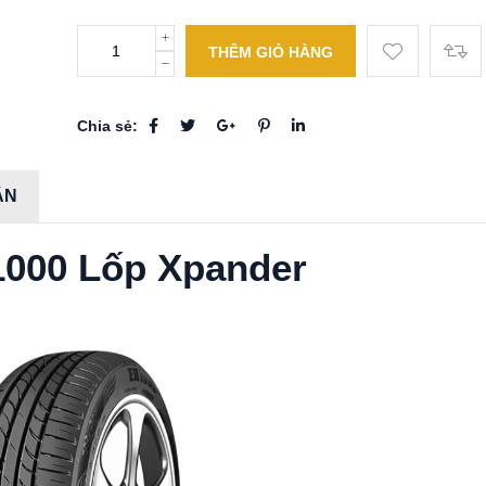
THÊM GIỎ HÀNG
Chia sẻ:
ẬN
1000 Lốp Xpander