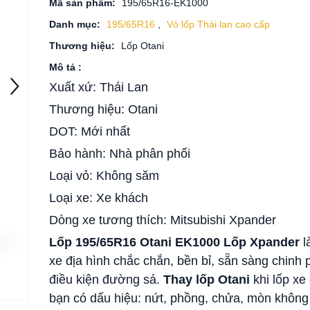
Mã sản phẩm:
195/65R16-EK1000
Danh mục:
195/65R16
,
Vỏ lốp Thái lan cao cấp
Thương hiệu:
Lốp Otani
Mô tả :
Xuất xứ: Thái Lan
Thương hiệu: Otani
DOT: Mới nhất
Bảo hành: Nhà phân phối
Loại vỏ: Không săm
Loại xe: Xe khách
Dòng xe tương thích: Mitsubishi Xpander
Lốp 195/65R16 Otani EK1000 Lốp Xpander
l
xe địa hình chắc chắn, bền bỉ, sẵn sàng chinh
điều kiện đường sá.
Thay lốp Otani
khi lốp xe 
bạn có dấu hiệu: nứt, phồng, chửa, mòn không