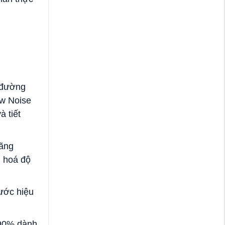
 đường
ow Noise
à tiết
uãng
u hoá độ
nước hiệu
 90% dành