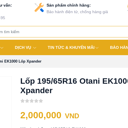
ư vấn:
Sản phẩm chính hãng:
Bảo hành điện tử, chống hàng giả
495
DỊCH VỤ
TIN TỨC & KHUYẾN MÃI
BẢO HÀ
ani EK1000 Lốp Xpander
Lốp 195/65R16 Otani EK100
Xpander
2,000,000
VND