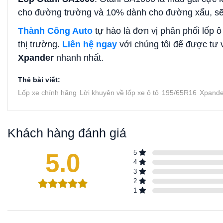
cho đường trường và 10% dành cho đường xấu, sẽ g
Thành Công Auto
tự hào là đơn vị phân phối lốp ô 
thị trường.
Liên hệ ngay
với chúng tôi để được tư 
Xpander
nhanh nhất.
Thẻ bài viết:
Lốp xe chính hãng
Lời khuyên về lốp xe ô tô
195/65R16
Xpande
Khách hàng đánh giá
5.0
5
4
3
2
1