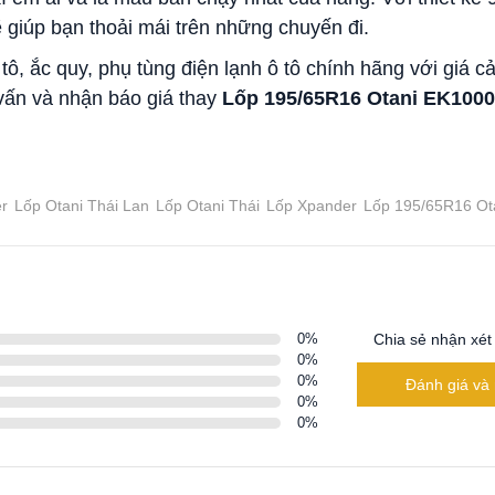
iúp bạn thoải mái trên những chuyến đi.
tô, ắc quy, phụ tùng điện lạnh ô tô chính hãng với giá cả
vấn và nhận báo giá thay
Lốp 195/65R16 Otani EK1000
r
Lốp Otani Thái Lan
Lốp Otani Thái
Lốp Xpander
Lốp 195/65R16 Ot
0
%
Chia sẻ nhận xét
0
%
0
%
Đánh giá và 
0
%
0
%