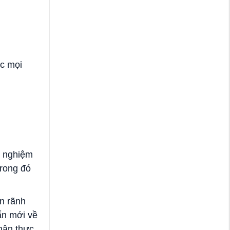
ục mọi
h nghiệm
trong đó
n rãnh
ẩn mới về
chân thực