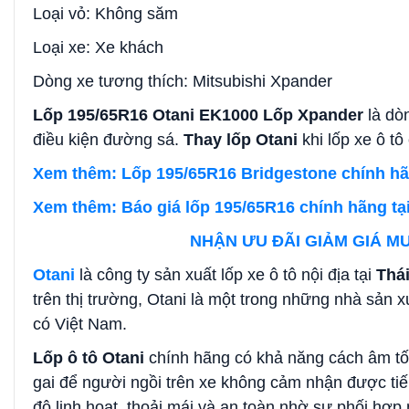
Loại vỏ: Không săm
Loại xe: Xe khách
Dòng xe tương thích: Mitsubishi Xpander
Lốp 195/65R16 Otani EK1000 Lốp Xpander
là dò
điều kiện đường sá.
Thay lốp Otani
khi lốp xe ô t
Xem thêm: Lốp 195/65R16 Bridgestone chính hãn
Xem thêm: Báo giá lốp 195/65R16 chính hãng tại
NHẬN ƯU ĐÃI GIẢM GIÁ MU
Otani
là công ty sản xuất lốp xe ô tô nội địa tại
Thá
trên thị trường, Otani là một trong những nhà sản xu
có Việt Nam.
Lốp ô tô Otani
chính hãng có khả năng cách âm tố
gai để người ngồi trên xe không cảm nhận được tiế
độ linh hoạt, thoải mái và an toàn nhờ sự phối hợp 