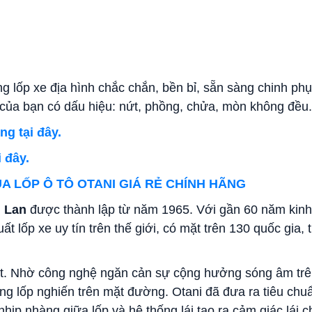
ng lốp xe địa hình chắc chắn, bền bỉ, sẵn sàng chinh ph
ô của bạn có dấu hiệu: nứt, phồng, chửa, mòn không đều.
g tại đây.
 đây.
A LỐP Ô TÔ OTANI GIÁ RẺ CHÍNH HÃNG
i Lan
được thành lập từ năm 1965. Với gần 60 năm kin
ất lốp xe uy tín trên thế giới, có mặt trên 130 quốc gia, 
t. Nhờ công nghệ ngăn cản sự cộng hưởng sóng âm trê
ng lốp nghiến trên mặt đường. Otani đã đưa ra tiêu chu
nhịp nhàng giữa lốp và hệ thống lái tạo ra cảm giác lái 