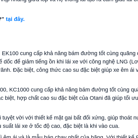
g?"
tại đây.
ch, EK100 cung cấp khả năng bám đường tốt cùng quãng
ế dốc để giảm tiếng ồn khi lái xe với công nghệ LNG (L
ãnh. Đặc biệt, công thức cao su đặc biệt giúp xe êm ái v
00, KC1000 cung cấp khả năng bám đường tốt cùng q
biệt, hợp chất cao su đặc biệt của Otani đã giúp tối ư
tuyệt vời với thiết kế mặt gai bất đối xứng, giúp thoát 
uất lái xe ở tốc độ cao, đặc biệt là khi vào cua.
ì êm ái và là mẫu bán chạy nhất của hãng. Với thiết kế