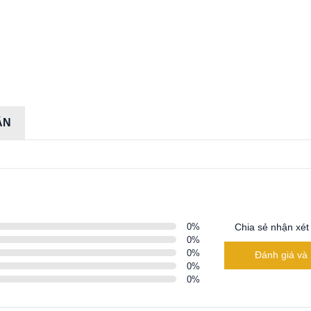
ẬN
0
%
Chia sẻ nhận xét
0
%
0
%
Đánh giá và 
0
%
0
%