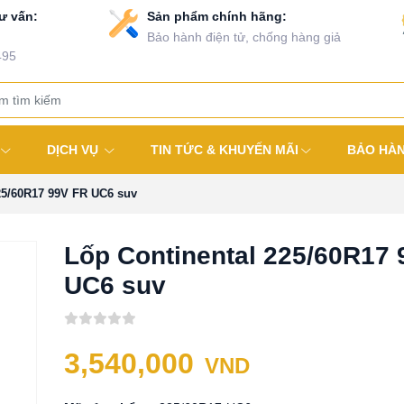
ư vấn:
Sản phẩm chính hãng:
Bảo hành điện tử, chống hàng giả
495
DỊCH VỤ
TIN TỨC & KHUYẾN MÃI
BẢO HÀ
25/60R17 99V FR UC6 suv
Lốp Continental 225/60R17
UC6 suv
3,540,000
VND