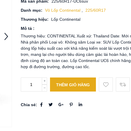
Mã sản phẩm:
225/60R17-UC6suv
Danh mục:
Vỏ Lốp Continental
,
225/60R17
Thương hiệu:
Lốp Continental
Mô tả :
Thương hiệu: CONTINENTAL Xuất xứ: Thailand Date: Mới 
Nhà phân phối Loại vỏ: Không săm Loại xe: SUV Lốp Conti
dòng lốp hiệu suất cao với khả năng kiểm soát lái vượt trội
trơn, mang lại cho người tiêu dùng cảm giác lái hoàn hảo, 
định cùng độ an toàn cao. Lốp Continental UC6 chính hãng
hợp đi đường trường, đường cao tốc.
THÊM GIỎ HÀNG
Chia sẻ: