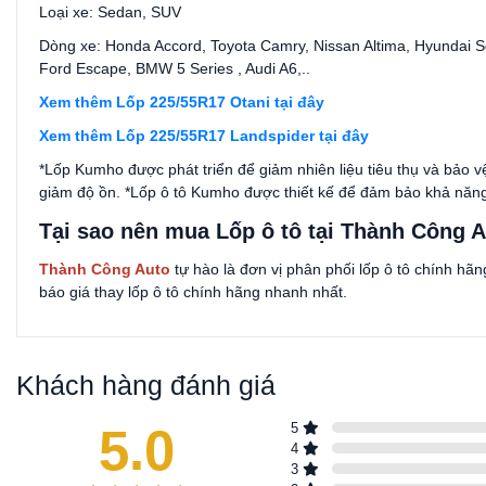
Loại xe: Sedan, SUV
Dòng xe: Honda Accord, Toyota Camry, Nissan Altima, Hyundai 
Ford Escape, BMW 5 Series , Audi A6,..
Xem thêm Lốp 225/55R17 Otani tại đây
Xem thêm Lốp 225/55R17 Landspider tại đây
*Lốp Kumho được phát triển để giảm nhiên liệu tiêu thụ và bảo v
giảm độ ồn. *Lốp ô tô Kumho được thiết kế để đảm bảo khả năn
Tại sao nên mua Lốp ô tô tại Thành Công 
Thành Công Auto
tự hào là đơn vị phân phối lốp ô tô chính hãng
báo giá thay lốp ô tô chính hãng nhanh nhất.
Khách hàng đánh giá
5.0
5
4
3