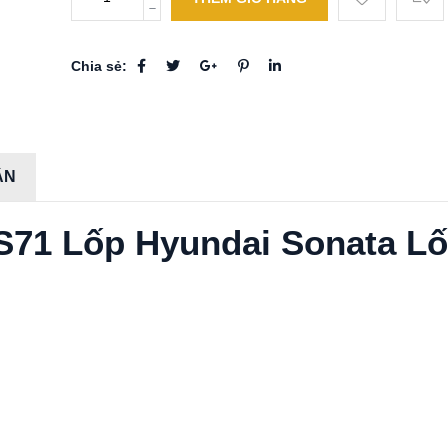
Chia sẻ:
ẬN
S71 Lốp Hyundai Sonata L