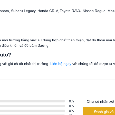
Sonata, Subaru Legacy, Honda CR-V, Toyota RAV4, Nissan Rogue, Maz
ệ môi trường bằng việc sử dụng hợp chất thân thiện, đạt độ thoải mái 
g điều khiển và độ bám đường.
Auto?
 với giá cả tốt nhất thị trường.
Liên hệ ngay
với chúng tôi để được tư 
0
%
Chia sẻ nhận xét
0
%
0
%
Đánh giá và 