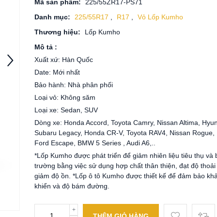
Mã sản phẩm:
225/55ZR17-PS71
Danh mục:
225/55R17
,
R17
,
Vỏ Lốp Kumho
Thương hiệu:
Lốp Kumho
Mô tả :
Xuất xứ: Hàn Quốc
Date: Mới nhất
Bảo hành: Nhà phân phối
Loại vỏ: Không săm
Loại xe: Sedan, SUV
Dòng xe: Honda Accord, Toyota Camry, Nissan Altima, Hyun
Subaru Legacy, Honda CR-V, Toyota RAV4, Nissan Rogue,
Ford Escape, BMW 5 Series , Audi A6,..
*Lốp Kumho được phát triển để giảm nhiên liệu tiêu thụ và
trường bằng việc sử dụng hợp chất thân thiện, đạt độ thoải
giảm độ ồn. *Lốp ô tô Kumho được thiết kế để đảm bảo kh
khiển và độ bám đường.
THÊM GIỎ HÀNG