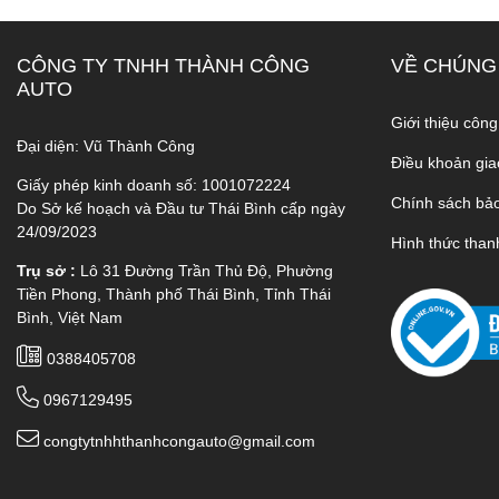
CÔNG TY TNHH THÀNH CÔNG
VỀ CHÚNG
AUTO
Giới thiệu công
Đại diện: Vũ Thành Công
Điều khoản gia
Giấy phép kinh doanh số: 1001072224
Chính sách bả
Do Sở kế hoạch và Đầu tư Thái Bình cấp ngày
24/09/2023
Hình thức than
Trụ sở :
Lô 31 Đường Trần Thủ Độ, Phường
Tiền Phong, Thành phố Thái Bình, Tỉnh Thái
Bình, Việt Nam
0388405708
0967129495
congtytnhhthanhcongauto@gmail.com