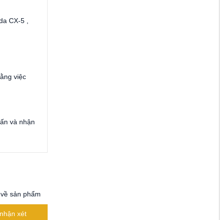
da CX-5 ,
bằng việc
vấn và nhận
 về sản phẩm
nhận xét