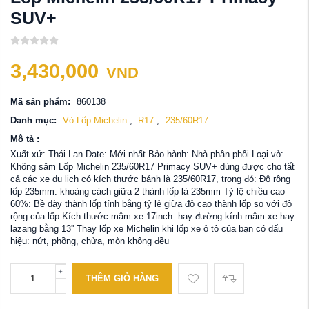
SUV+
3,430,000
VND
Mã sản phẩm:
860138
Danh mục:
Vỏ Lốp Michelin
,
R17
,
235/60R17
Mô tả :
Xuất xứ: Thái Lan Date: Mới nhất Bảo hành: Nhà phân phối Loại vỏ:
Không săm Lốp Michelin 235/60R17 Primacy SUV+ dùng được cho tất
cả các xe du lịch có kích thước bánh là 235/60R17, trong đó: Độ rộng
lốp 235mm: khoảng cách giữa 2 thành lốp là 235mm Tỷ lệ chiều cao
60%: Bề dày thành lốp tính bằng tỷ lệ giữa độ cao thành lốp so với độ
rộng của lốp Kích thước mâm xe 17inch: hay đường kính mâm xe hay
lazang bằng 13'' Thay lốp xe Michelin khi lốp xe ô tô của bạn có dấu
hiệu: nứt, phồng, chửa, mòn không đều
THÊM GIỎ HÀNG