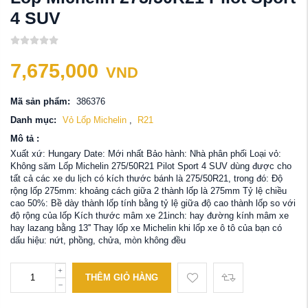
4 SUV
7,675,000
VND
Mã sản phẩm:
386376
Danh mục:
Vỏ Lốp Michelin
,
R21
Mô tả :
Xuất xứ: Hungary Date: Mới nhất Bảo hành: Nhà phân phối Loại vỏ:
Không săm Lốp Michelin 275/50R21 Pilot Sport 4 SUV dùng được cho
tất cả các xe du lịch có kích thước bánh là 275/50R21, trong đó: Độ
rộng lốp 275mm: khoảng cách giữa 2 thành lốp là 275mm Tỷ lệ chiều
cao 50%: Bề dày thành lốp tính bằng tỷ lệ giữa độ cao thành lốp so với
độ rộng của lốp Kích thước mâm xe 21inch: hay đường kính mâm xe
hay lazang bằng 13'' Thay lốp xe Michelin khi lốp xe ô tô của bạn có
dấu hiệu: nứt, phồng, chửa, mòn không đều
THÊM GIỎ HÀNG