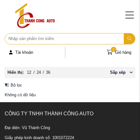
0
Tài khoản
Giỏ hàng
Hiển thị:
12
/
24
/
36
Sắp xếp
Bộ lọc
Không có dữ liệu
CÔNG TY TNHH THÀNH CÔNG AUTO
Đại diện: Vũ Thành Công
Giấy phép kinh doanh số: 1001072224