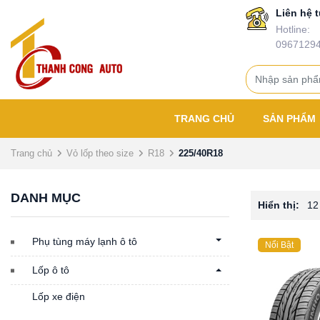
Liên hệ t
Hotline:
0967129
TRANG CHỦ
SẢN PHẨM
Trang chủ
Vỏ lốp theo size
R18
225/40R18
DANH MỤC
Hiển thị:
12
Phụ tùng máy lạnh ô tô
Nổi Bật
Lốp ô tô
Lốp xe điện