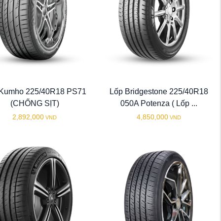
 Kumho 225/40R18 PS71
Lốp Bridgestone 225/40R18
(CHỐNG SỊT)
050A Potenza ( Lốp ...
2,892,000
4,850,000
VND
VND