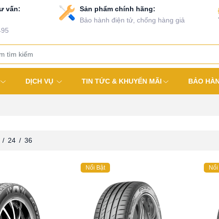
ư vấn:
Sản phẩm chính hãng:
Bảo hành điện tử, chống hàng giả
495
DỊCH VỤ
TIN TỨC & KHUYẾN MÃI
BẢO HÀ
/
24
/
36
Nổi Bật
Nổi