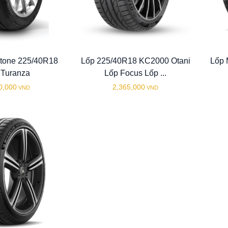
stone 225/40R18
Lốp 225/40R18 KC2000 Otani
Lốp 
 Turanza
Lốp Focus Lốp ...
0,000
2,365,000
VND
VND