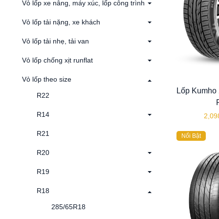
Vỏ lốp xe nâng, máy xúc, lốp công trình
Vỏ lốp tải nặng, xe khách
Vỏ lốp tải nhẹ, tải van
Vỏ lốp chống xịt runflat
Vỏ lốp theo size
Lốp Kumho
R22
R14
2,09
R21
Nổi Bật
R20
R19
R18
285/65R18