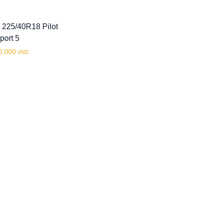
 225/40R18 Pilot
port 5
0,000
VND